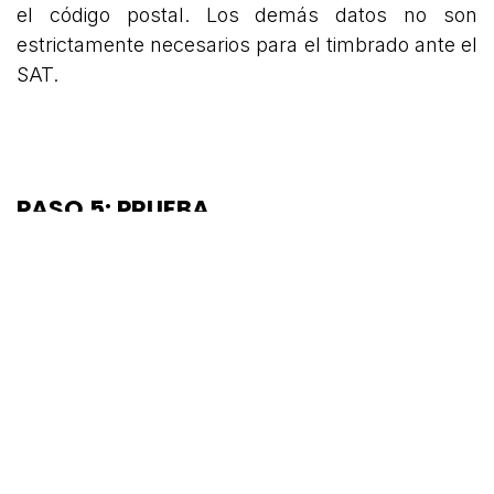
el código postal. Los demás datos no son
estrictamente necesarios para el timbrado ante el
SAT.
PASO 5: PRUEBA
Vamos a comprobar si todo está en orden,
accediendo a la aplicación de contabilidad y
creando una nueva factura. Podemos
facturarnos a nosotros mismos para verificar su
funcionamiento.
Es fundamental que nuestro cliente tenga sus
datos fiscales correctos para el timbrado, de lo