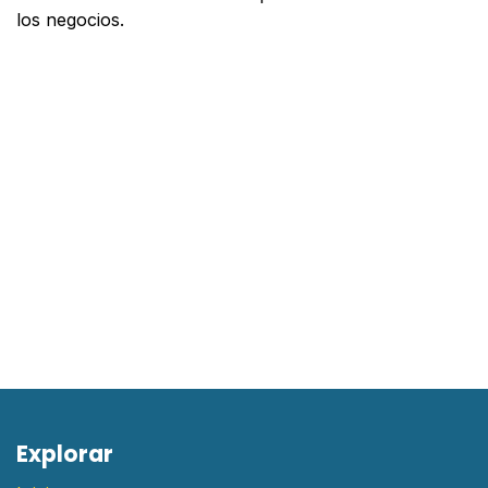
los negocios.
cursos para empresarios, formación en línea negocio,
liderazgo y gestión, innovación empresarial,
estrategias de crecimiento, educación ejecutiva online,
cursos de negocios en línea, capacitación empresarial
virtual, emprendimiento
E​xplorar