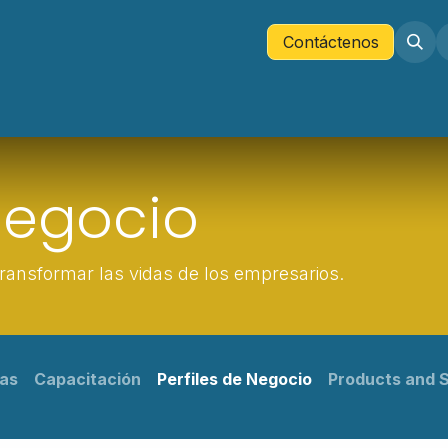
Tienda
Company
Contáctenos
Contáctenos
 Negocio
ansformar las vidas de los empresarios.
ias
Capacitación
Perfiles de Negocio
Products and 