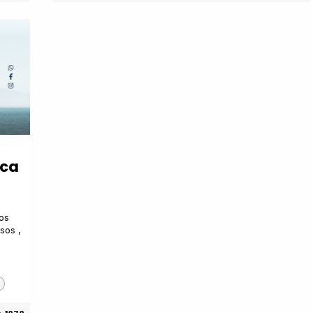
sca
os
sos ,