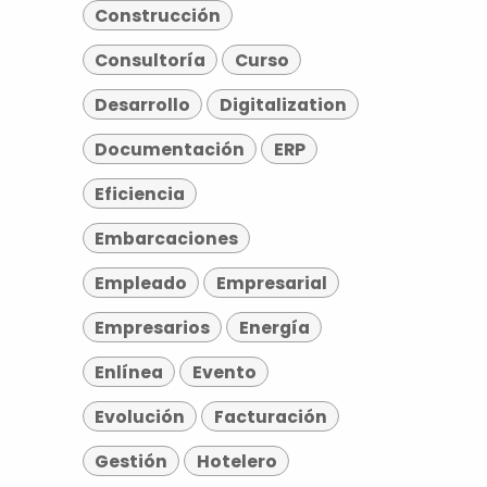
Construcción
Consultoría
Curso
Desarrollo
Digitalization
Documentación
ERP
Eficiencia
Embarcaciones
Empleado
Empresarial
Empresarios
Energía
Enlínea
Evento
Evolución
Facturación
Gestión
Hotelero