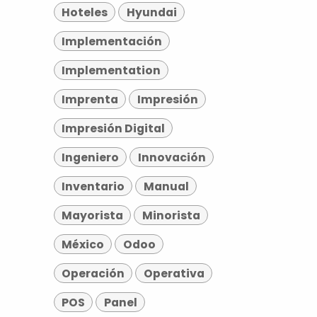
Hoteles
Hyundai
Implementación
Implementation
Imprenta
Impresión
Impresión Digital
Ingeniero
Innovación
Inventario
Manual
Mayorista
Minorista
México
Odoo
Operación
Operativa
POS
Panel