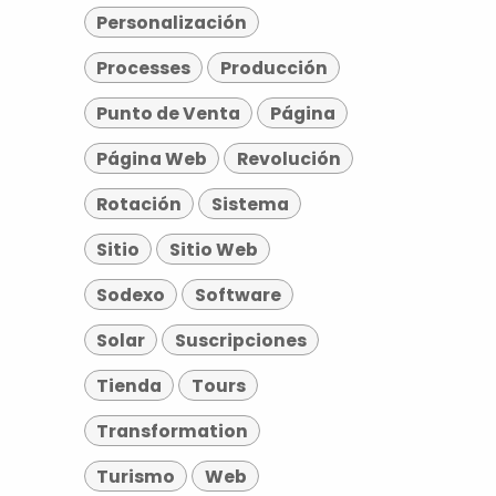
Personalización
Processes
Producción
Punto de Venta
Página
Página Web
Revolución
Rotación
Sistema
Sitio
Sitio Web
Sodexo
Software
Solar
Suscripciones
Tienda
Tours
Transformation
Turismo
Web