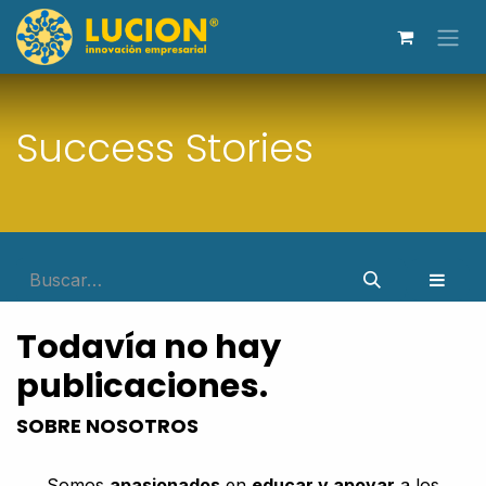
Ir al contenido
Success Stories
Todavía no hay
publicaciones.
SOBRE NOSOTROS
Somos
apasionados
en
educar y apoyar
a los