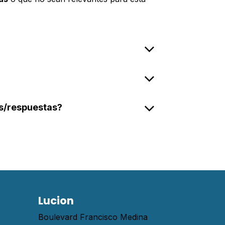
as/respuestas?
Lucion
Boulevard Francisco Medina