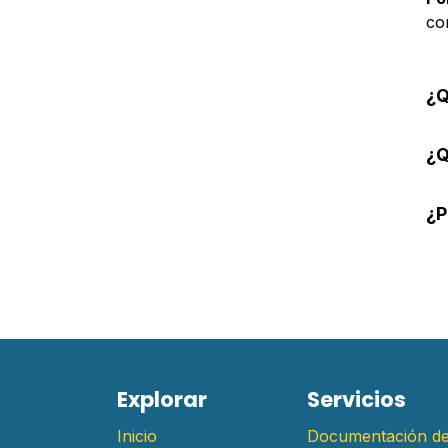
co
¿Q
¿Q
¿P
E​xplorar
Servicios
Inicio
Documentación d