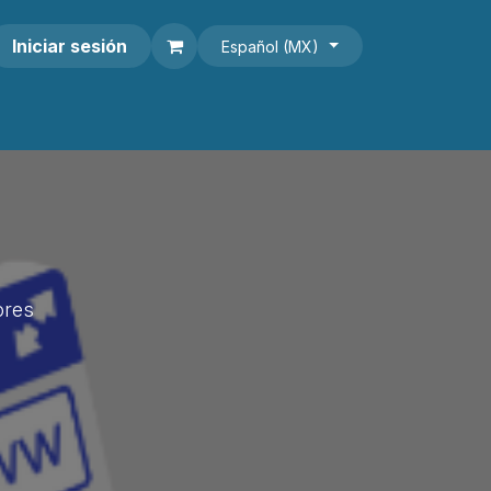
Iniciar sesión
Español (MX)
ores