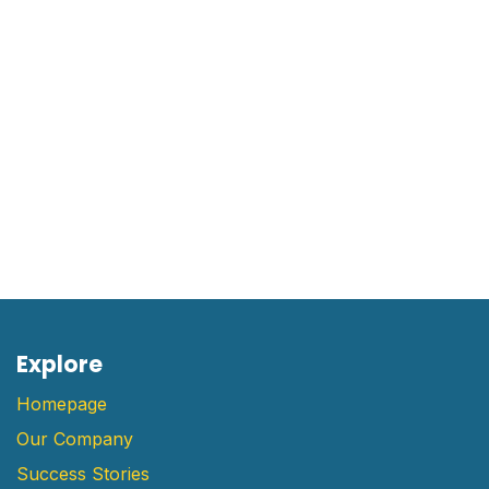
estrategias de crecimiento, educación ejecutiva online,
cursos de negocios en línea, capacitación empresarial
virtual, emprendimiento
E​xplore
Homepage
Our Company
Success Stories