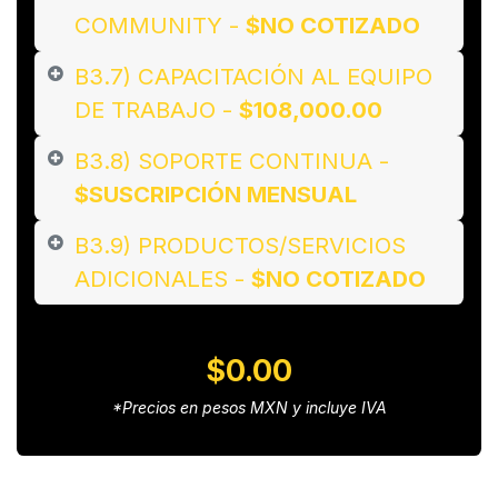
COMMUNITY -
$NO COTIZADO
B3.7) CAPACITACIÓN AL EQUIPO
DE TRABAJO -
$108,000.00
B3.8) SOPORTE CONTINUA -
$SUSCRIPCIÓN MENSUAL
B3.9) PRODUCTOS/SERVICIOS
ADICIONALES -
$NO COTIZADO
$0.00
*Precios en pesos MXN ​y incluye IVA