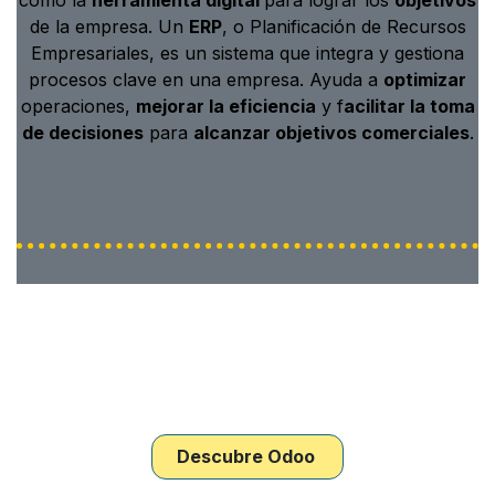
como la
herramienta digital
para lograr los
objetivos
de la empresa. Un
ERP
, o Planificación de Recursos
Empresariales, es un sistema que integra y gestiona
procesos clave en una empresa. Ayuda a
optimizar
operaciones,
mejorar la eficiencia
y f
acilitar la toma
de decisiones
para
alcanzar objetivos comerciales
.
Descubre Odoo