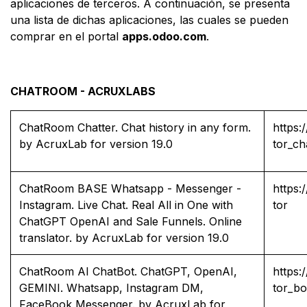
aplicaciones de terceros. A continuación, se presenta
una lista de dichas aplicaciones, las cuales se pueden
comprar en el portal
apps.odoo.com
.
CHATROOM - ACRUXLABS
ChatRoom Chatter. Chat history in any form.
https
by AcruxLab for version 19.0
tor_ch
ChatRoom BASE Whatsapp - Messenger -
https
Instagram. Live Chat. Real All in One with
tor
ChatGPT OpenAI and Sale Funnels. Online
translator. by AcruxLab for version 19.0
ChatRoom AI ChatBot. ChatGPT, OpenAI,
https
GEMINI. Whatsapp, Instagram DM,
tor_bo
FaceBook Messenger. by AcruxLab for