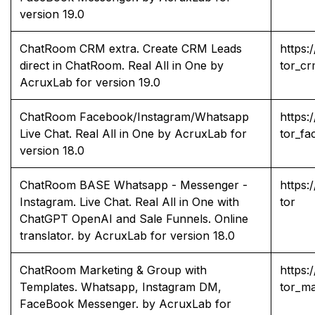
version 19.0
ChatRoom CRM extra. Create CRM Leads
https
direct in ChatRoom. Real All in One by
tor_c
AcruxLab for version 19.0
ChatRoom Facebook/Instagram/Whatsapp
https
Live Chat. Real All in One by AcruxLab for
tor_f
version 18.0
ChatRoom BASE Whatsapp - Messenger -
https
Instagram. Live Chat. Real All in One with
tor
ChatGPT OpenAI and Sale Funnels. Online
translator. by AcruxLab for version 18.0
ChatRoom Marketing & Group with
https
Templates. Whatsapp, Instagram DM,
tor_m
FaceBook Messenger. by AcruxLab for