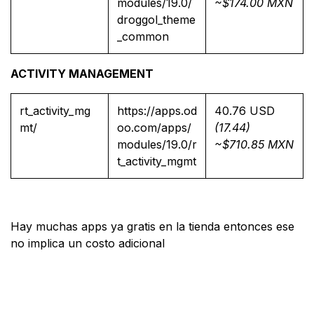
modules/19.0/
~$174.00 MXN
droggol_theme
_common
ACTIVITY MANAGEMENT
rt_activity_mg
https://apps.od
40.76 USD
mt/
oo.com/apps/
(17.44)
modules/19.0/r
~$710.85 MXN
t_activity_mgmt
Hay muchas apps ya gratis en la tienda entonces ese
no implica un costo adicional