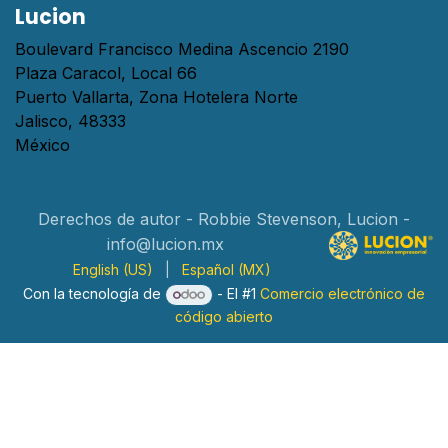
Lucion
Boulevard Francisco Medina Ascencio 2190
Plaza Caracol, Local 66
Puerto Vallarta, Zona Hotelera Norte
Jalisco, 48333
México
Derechos de autor - Robbie Stevenson, Lucion -
info@lucion.mx
English (US)
|
Español (MX)
Con la tecnología de
- El #1
Comercio electrónico de
código abierto