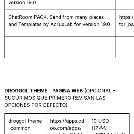
version 19.0
ChatRoom PACK. Send from many places
https
and Templates by AcruxLab for version 19.0
tor_p
DROGGOL THEME
- PAGINA WEB
(OPCIONAL -
SUGURIMOS QUE PRIMERO REVISAN LAS
OPCIONES POR DEFECTO)
droggol_theme
https://apps.od
10 USD
_common
oo.com/apps/
(17.44)