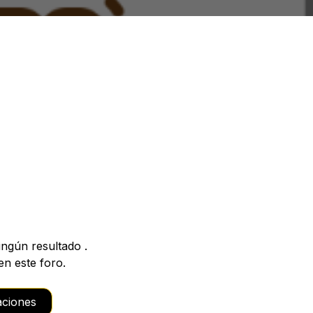
ingún resultado
.
n este foro.
caciones