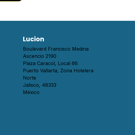
Lucion
Boulevard Francisco Medina
Ascencio 2190
Plaza Caracol, Local 66
Puerto Vallarta, Zona Hotelera
Norte
Jalisco, 48333
México