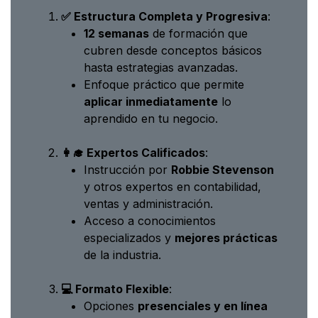
✅ Estructura Completa y Progresiva
:
12 semanas
de formación que
cubren desde conceptos básicos
hasta estrategias avanzadas.
Enfoque práctico que permite
aplicar inmediatamente
lo
aprendido en tu negocio.
👩‍🎓 Expertos Calificados
:
Instrucción por
Robbie Stevenson
y otros expertos en contabilidad,
ventas y administración.
Acceso a conocimientos
especializados y
mejores prácticas
de la industria.
💻 Formato Flexible
:
Opciones
presenciales y en línea