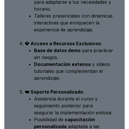
para adaptarse a tus necesidades y
horario.
Talleres presenciales con dinámicas
interactivas que enriquecen la
experiencia de aprendizaje.
💎 Acceso a Recursos Exclusivos
:
Base de datos demo
para practicar
sin riesgos.
Documentación extensa
y videos
tutoriales que complementan el
aprendizaje.
❤️ Soporte Personalizado
:
Asistencia durante el curso y
seguimiento posterior para
asegurar la implementación exitosa.
Posibilidad de
capacitación
personalizada
adaptada a las