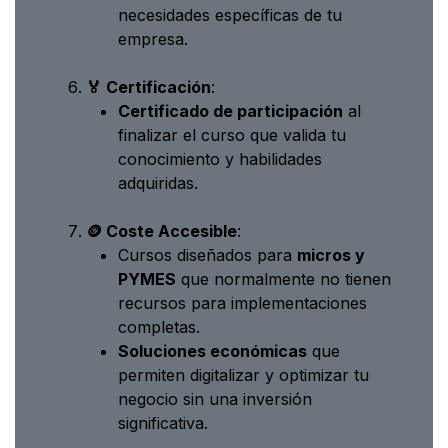
necesidades específicas de tu
empresa.
🏅 Certificación
:
Certificado de participación
al
finalizar el curso que valida tu
conocimiento y habilidades
adquiridas.
🪙 Coste Accesible
:
Cursos diseñados para
micros y
PYMES
que normalmente no tienen
recursos para implementaciones
completas.
Soluciones económicas
que
permiten digitalizar y optimizar tu
negocio sin una inversión
significativa.