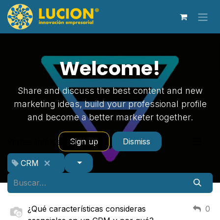
Ir al contenido
Welcome!
Share and discuss the best content and new
marketing ideas, build your professional profile
and become a better marketer together.
Sign up
Dismiss
Ventas Inteligentes
Foro
CRM
¿Qué características consideras
0